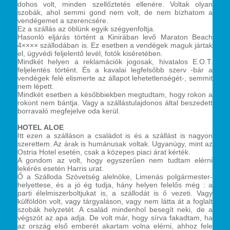
dohos volt, minden szellőztetés ellenére. Voltak olyan
szobák, ahol semmi gond nem volt, de nem bízhatom a
vendégemet a szerencsére.
Ez a szállás az öblünk egyik szégyenfoltja.
Hasonló eljárás történt a Kinirában levő Maraton Beach
4×××× szállodában is. Ez esetben a vendégek maguk jártak
el, ügyvédi feljelentő levél, fotók kiséretében.
Mindkét helyen a reklamációk jogosak, hivatalos E.O.T.
feljelentés történt. És a kavalai legfelsőbb szerv -bár a
vendégek felé elismerte az állapot lehetetlenségét-, semmit
nem lépett.
Mindkét esetben a későbbiekben megtudtam, hogy rokon a
rokont nem bántja. Vagy a szállástulajdonos által beszedett
borravaló megfejelve oda kerül.
HOTEL ALOE
Itt ezen a szálláson a családot is és a szállást is nagyon
szerettem. Az árak is humánusak voltak. Ugyanúgy, mint az
Ostria Hotel esetén, csak a közepes piaci árat kérték.
A gondom az volt, hogy egyszerűen nem tudtam elérni
lekérés esetén Harris urat.
Ő a Szálloda Szövetség alelnöke, Limenás polgármester-
helyettese, és a jó ég tudja, hány helyen felelős még : a
parti élelmiszerboltjukat is, a szállodát is ő vezeti. Vagy
külföldön volt, vagy tárgyaláson, vagy nem látta át a foglalt
szobák helyzetét. A család mindenhol besegít neki, de a
végszót az apa adja. De volt már, hogy sírva fakadtam, ha
az ország első emberét akartam volna elérni, ahhoz fele