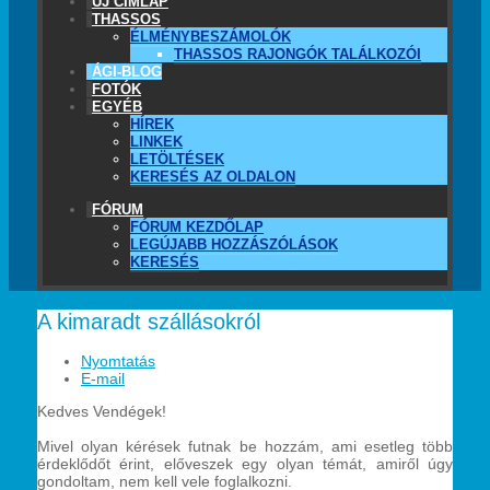
ÚJ CÍMLAP
THASSOS
ÉLMÉNYBESZÁMOLÓK
THASSOS RAJONGÓK TALÁLKOZÓI
ÁGI-BLOG
FOTÓK
EGYÉB
HÍREK
LINKEK
LETÖLTÉSEK
KERESÉS AZ OLDALON
FÓRUM
FÓRUM KEZDŐLAP
LEGÚJABB HOZZÁSZÓLÁSOK
KERESÉS
A kimaradt szállásokról
Nyomtatás
E-mail
Kedves Vendégek!
Mivel olyan kérések futnak be hozzám, ami esetleg több
érdeklődőt érint, előveszek egy olyan témát, amiről úgy
gondoltam, nem kell vele foglalkozni.