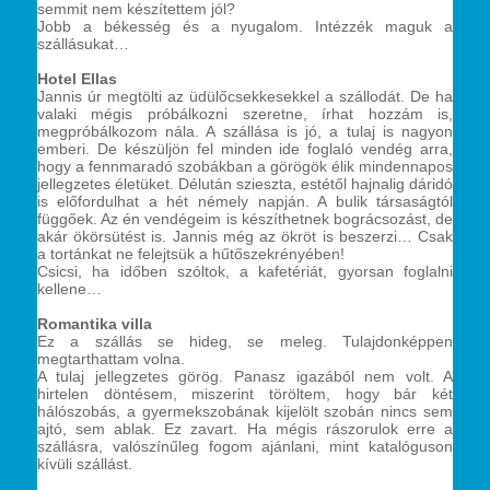
semmit nem készítettem jól?
Jobb a békesség és a nyugalom. Intézzék maguk a
szállásukat…
Hotel Ellas
Jannis úr megtölti az üdülőcsekkesekkel a szállodát. De ha
valaki mégis próbálkozni szeretne, írhat hozzám is,
megpróbálkozom nála. A szállása is jó, a tulaj is nagyon
emberi. De készüljön fel minden ide foglaló vendég arra,
hogy a fennmaradó szobákban a görögök élik mindennapos
jellegzetes életüket. Délután szieszta, estétől hajnalig dáridó
is előfordulhat a hét némely napján. A bulik társaságtól
függőek. Az én vendégeim is készíthetnek bográcsozást, de
akár ökörsütést is. Jannis még az ökröt is beszerzi… Csak
a tortánkat ne felejtsük a hűtőszekrényében!
Csicsi, ha időben szóltok, a kafetériát, gyorsan foglalni
kellene…
Romantika villa
Ez a szállás se hideg, se meleg. Tulajdonképpen
megtarthattam volna.
A tulaj jellegzetes görög. Panasz igazából nem volt. A
hirtelen döntésem, miszerint töröltem, hogy bár két
hálószobás, a gyermekszobának kijelölt szobán nincs sem
ajtó, sem ablak. Ez zavart. Ha mégis rászorulok erre a
szállásra, valószínűleg fogom ajánlani, mint katalóguson
kívüli szállást.