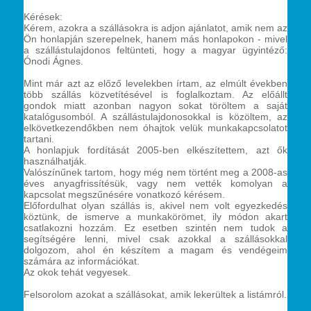
Kérések:
Kérem, azokra a szállásokra is adjon ajánlatot, amik nem az
Ön honlapján szerepelnek, hanem más honlapokon - mivel
a szállástulajdonos feltünteti, hogy a magyar ügyintéző:
Ónodi Ágnes.
Mint már azt az előző levelekben írtam, az elmúlt években
több szállás közvetítésével is foglalkoztam. Az előállt
gondok miatt azonban nagyon sokat töröltem a saját
katalógusomból. A szállástulajdonosokkal is közöltem, az
elkövetkezendőkben nem óhajtok velük munkakapcsolatot
tartani.
A honlapjuk fordítását 2005-ben elkészítettem, azt ők
használhatják.
Valószínűnek tartom, hogy még nem történt meg a 2008-as
éves anyagfrissítésük, vagy nem vették komolyan a
kapcsolat megszűnésére vonatkozó kérésem.
Előfordulhat olyan szállás is, akivel nem volt egyezkedés
köztünk, de ismerve a munkakörömet, ily módon akart
csatlakozni hozzám. Ez esetben szintén nem tudok a
segítségére lenni, mivel csak azokkal a szállásokkal
dolgozom, ahol én készítem a magam és vendégeim
számára az információkat.
Az okok tehát vegyesek.
Felsorolom azokat a szállásokat, amik lekerültek a listámról.