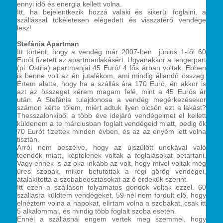
ennyi idő és energia kellett volna.
Itt, ha bejelentkezik hozzá valaki és sikerül foglalni, a
szállással tökéletesen elégedett és visszatérő vendége
lesz!
Stefánia Apartman
Itt történt, hogy a vendég már 2007-ben június 1-től 60
Eurót fizetett az apartmanlakásért. Ugyanakkor a tengerpart
(pl.:Ostria) apartmanjai 45 Euró/ 4 fős árban voltak. Ebben
is benne volt az én jutalékom, ami mindig állandó összeg.
Értem alatta, hogy ha a szállás ára 170 Euró, én akkor is
azt az összeget kérem magam felé, mint a 45 Eurós ár
után. A Stefánia tulajdonosa a vendég megérkezésekor
számon kérte tőlem, miért adtuk ilyen olcsón ezt a lakást?
Thesszalonkiből a több éve idejáró vendégeimet el kellett
küldenem a te márciusban foglalt vendégeid miatt, pedig ők
70 Eurót fizettek minden évben, és az az enyém lett volna
tisztán.
Arról nem beszélve, hogy az újszülött unokával való
teendők miatt, képtelenek voltak a foglalásokat betartani.
Vagy ennek is az oka inkább az volt, hogy mivel voltak még
üres szobák, mikor befutottak a régi görög vendégei,
átalakította a szobabeosztásokat az ő érdekük szerint.
Itt ezen a szálláson folyamatos gondok voltak ezzel. 60
szállásra küldtem vendégeket, 59-nél nem fordult elő, hogy
elnéztem volna a napokat, elírtam volna a szobákat, csak itt
5 alkalommal, és mindig több foglalt szoba esetén.
Ennél a szállásnál engem vertek meg szemmel, hogy