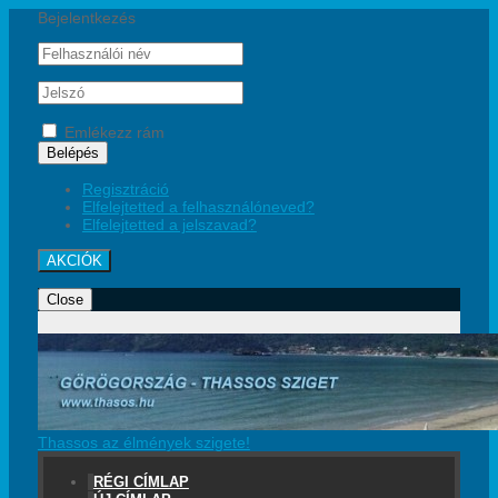
Bejelentkezés
Emlékezz rám
Belépés
Regisztráció
Elfelejtetted a felhasználóneved?
Elfelejtetted a jelszavad?
AKCIÓK
Close
Thassos az élmények szigete!
RÉGI CÍMLAP