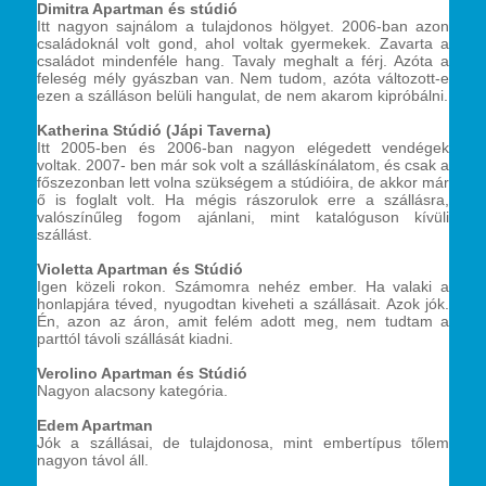
Dimitra Apartman és stúdió
Itt nagyon sajnálom a tulajdonos hölgyet. 2006-ban azon
családoknál volt gond, ahol voltak gyermekek. Zavarta a
családot mindenféle hang. Tavaly meghalt a férj. Azóta a
feleség mély gyászban van. Nem tudom, azóta változott-e
ezen a szálláson belüli hangulat, de nem akarom kipróbálni.
Katherina Stúdió (Jápi Taverna)
Itt 2005-ben és 2006-ban nagyon elégedett vendégek
voltak. 2007- ben már sok volt a szálláskínálatom, és csak a
főszezonban lett volna szükségem a stúdióira, de akkor már
ő is foglalt volt. Ha mégis rászorulok erre a szállásra,
valószínűleg fogom ajánlani, mint katalóguson kívüli
szállást.
Violetta Apartman és Stúdió
Igen közeli rokon. Számomra nehéz ember. Ha valaki a
honlapjára téved, nyugodtan kiveheti a szállásait. Azok jók.
Én, azon az áron, amit felém adott meg, nem tudtam a
parttól távoli szállását kiadni.
Verolino Apartman és Stúdió
Nagyon alacsony kategória.
Edem Apartman
Jók a szállásai, de tulajdonosa, mint embertípus tőlem
nagyon távol áll.