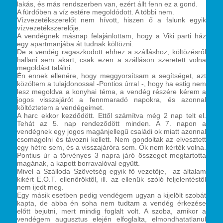
lakás, és más rendszerben van, ezért állt fenn ez a gond.
A fürdőben a víz estére megoldódott. A többi nem.
Vízvezetékszerelőt nem hívott, hiszen ő a falunk egyik
vízvezetékszerelője.
A vendégnek másnap felajánlottam, hogy a Viki parti ház
egy apartmanjába át tudnak költözni.
De a vendég ragaszkodott ehhez a szálláshoz, költözésről
hallani sem akart, csak ezen a szálláson szeretett volna
megoldást találni.
Én ennek ellenére, hogy meggyorsítsam a segítséget, azt
közöltem a tulajdonossal -Pontios úrral -, hogy ha estig nem
lesz megoldva a konyhai téma, a vendég részére kérem a
jogos visszajárót a fennmaradó napokra, és azonnal
költöztetem a vendégeimet.
A harc ekkor kezdődött. Ettől számítva még 2 nap telt el.
Tehát az 5. nap rendeződött minden. A 7. napon a
vendégnek egy jogos magánjellegű családi ok miatt azonnal
csomagolni és távozni kellett. Nem gondoltak az elvesztett
egy hétre sem, és a visszajáróra sem. Ők nem kérték volna.
Pontius úr a törvényes 3 napra járó összeget megtartotta
magának, a kapott borravalóval együtt.
Mivel a Szálloda Szövetség egyik fő vezetője, az általam
kikért E.O.T. ellenőröktől, ill. az ellenük szóló feljelentéstől
nem ijedt meg.
Egy másik esetben pedig vendégem ugyan a kijelölt szobát
kapta, de abba én soha nem tudtam a vendég érkezése
előtt bejutni, mert mindig foglalt volt. A szoba, amikor a
vendégem augusztus elején elfoglalta, elmondhatatlanul