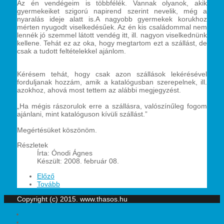
Az én vendégeim is többfélék. Vannak olyanok, akik
gyermekeiket szigorú napirend szerint nevelik, még a
nyaralás ideje alatt is.A nagyobb gyermekek korukhoz
mérten nyugodt viselkedésűek. Az én kis családommal nem
lennék jó szemmel látott vendég itt, ill. nagyon viselkednünk
kellene. Tehát ez az oka, hogy megtartom ezt a szállást, de
csak a tudott feltételekkel ajánlom.
Kérésem tehát, hogy csak azon szállások lekérésével
forduljanak hozzám, amik a katalógusban szerepelnek, ill.
azokhoz, ahová most tettem az alábbi megjegyzést.
„Ha mégis rászorulok erre a szállásra, valószínűleg fogom
ajánlani, mint katalóguson kívüli szállást.”
Megértésüket köszönöm.
Részletek
Írta:
Ónodi Ágnes
Készült: 2008. február 08.
Előző
Tovább
Copyright (c) 2015. www.thasos.hu