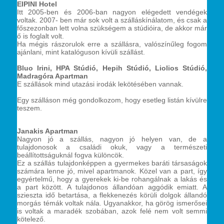
EIPINI Hotel
Itt 2005-ben és 2006-ban nagyon elégedett vendégek
voltak. 2007- ben már sok volt a szálláskínálatom, és csak a
főszezonban lett volna szükségem a stúdióira, de akkor már
ő is foglalt volt.
Ha mégis rászorulok erre a szállásra, valószínűleg fogom
ajánlani, mint katalóguson kívüli szállást.
Bluo Irini, HPA Stúdió, Hepih Stúdió, Liolios Stúdió,
Madragóra Apartman
E szállások mind utazási irodák lekötésében vannak.
Egy szálláson még gondolkozom, hogy esetleg listán kívülre
teszem.
Janakis Apartman
Nagyon jó a szállás, nagyon jó helyen van, de a
tulajdonosok a családi okuk, vagy a természeti
beállítottságuknál fogva különcök.
Ez a szállás tulajdonképpen a gyermekes baráti társaságok
számára lenne jó, mivel apartmanok. Közel van a part, így
egyértelmű, hogy a gyerekek ki-be rohangálnak a lakás és
a part között. A tulajdonos állandóan aggódik emiatt. A
szieszta idő betartása, a flekkenezés körüli dolgok állandó
morgás témák voltak nála. Ugyanakkor, ha görög ismerősei
is voltak a maradék szobában, azok felé nem volt semmi
kötelező.