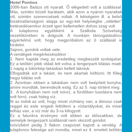
Hotel Pontios
2006-ban Balázs ott nyaralt. Ő elégedett volt a szállással.
Más, szintén közeli barátaim, akik azon a nyáron nyaraltak
ott, szintén szerencsések voltak. A kétségeim ill. a belső
bizalmatlanságom alapja az egy-két helyiségbe „véletlen”
betévedésemkor érzett igen kellemetlen dohos szag volt.
A tulajdonos egyébként a Szálloda Szövetség
vezetőkörében is dolgozik. A munkám támogatásához
egyértelmű volt, hogy megpróbálom az ő szállását is
hirdetni.
Sajnos, gondok voltak vele.
A vendégek megérkezésükkor :
1. Nem kapták meg az eredetileg megbeszélt szobájukat.
Ez a tetőtéri jobb oldali lett volna a tengerparti kilátás miatt.
1 napig a tükörkép-lakásban kellett lakniuk.
Elfogadták ezt a lakást, és nem akartak költözni. Itt főleg
hegyi kilátás volt.
2. Azonban ebben a lakásban nem volt beépített konyha,
amire mondták, berendezik estig. Ez az 5. nap történt meg.
3. A konyhában nem volt ivóvíz, a fürdőben tusolásra nem
volt forró, csak hideg víz.
Itt az indok az volt, hogy mivel vízhiány van, a dimosz csak
reggel és este engedi feltölteni a víztartályokat, és mivel
telház van, a víz már du 3-ra kifogyott.
Ez a falunkra érvényes volt ebben az időszakban, de
semelyik tengerparti szállásnál nem okozott gondot.
Ivóvízként pedig 3 flakon csapvizet kapott a vendég. A
tulajdonos felesége azt mondta, mivel ez 4. emeleti tetőtéri